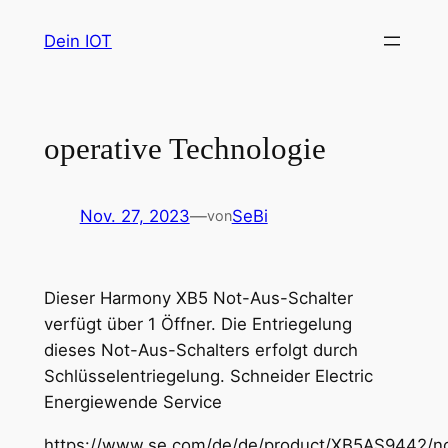
Zum
Dein IOT
Inhalt
springen
operative Technologie
Nov. 27, 2023
—
SeBi
von
Dieser Harmony XB5 Not-Aus-Schalter
verfügt über 1 Öffner. Die Entriegelung
dieses Not-Aus-Schalters erfolgt durch
Schlüsselentriegelung. Schneider Electric
Energiewende Service
https://www.se.com/de/de/product/XB5AS9442/n