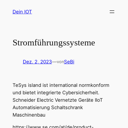
Zum
Dein IOT
Inhalt
springen
Stromführungssysteme
Dez. 2, 2023
—
SeBi
von
TeSys island ist international normkonform
und bietet integrierte Cybersicherheit.
Schneider Electric Vernetzte Geräte IIoT
Automatisierung Schaltschrank
Maschinenbau
https://www.se.com/at/de/product-