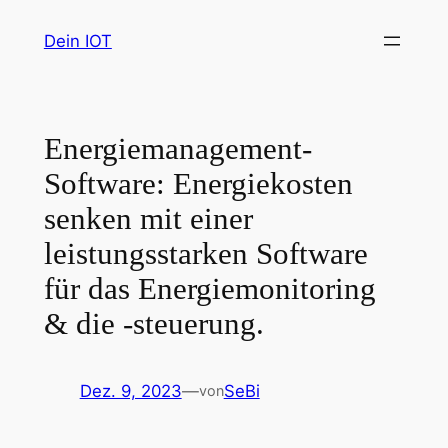
Zum
Dein IOT
Inhalt
springen
Energiemanagement-
Software: Energiekosten
senken mit einer
leistungsstarken Software
für das Energiemonitoring
& die -steuerung.
Dez. 9, 2023
—
SeBi
von