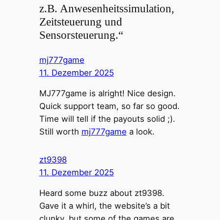
z.B. Anwesenheitssimulation,
Zeitsteuerung und
Sensorsteuerung.“
mj777game
11. Dezember 2025
MJ777game is alright! Nice design.
Quick support team, so far so good.
Time will tell if the payouts solid ;).
Still worth
mj777game
a look.
zt9398
11. Dezember 2025
Heard some buzz about zt9398.
Gave it a whirl, the website’s a bit
clunky, but some of the games are