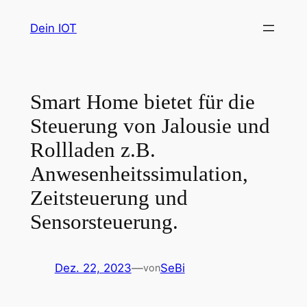
Zum
Dein IOT
Inhalt
springen
Smart Home bietet für die
Steuerung von Jalousie und
Rollladen z.B.
Anwesenheitssimulation,
Zeitsteuerung und
Sensorsteuerung.
Dez. 22, 2023
—
SeBi
von