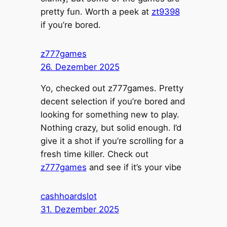
pretty fun. Worth a peek at
zt9398
if you’re bored.
z777games
26. Dezember 2025
Yo, checked out z777games. Pretty
decent selection if you’re bored and
looking for something new to play.
Nothing crazy, but solid enough. I’d
give it a shot if you’re scrolling for a
fresh time killer. Check out
z777games
and see if it’s your vibe
cashhoardslot
31. Dezember 2025