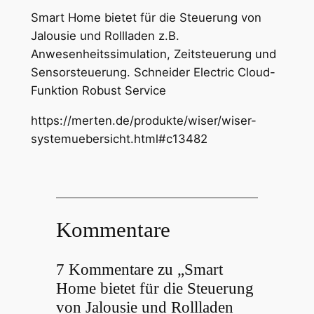
Smart Home bietet für die Steuerung von
Jalousie und Rollladen z.B.
Anwesenheitssimulation, Zeitsteuerung und
Sensorsteuerung. Schneider Electric Cloud-
Funktion Robust Service
https://merten.de/produkte/wiser/wiser-
systemuebersicht.html#c13482
Kommentare
7 Kommentare zu „Smart
Home bietet für die Steuerung
von Jalousie und Rollladen