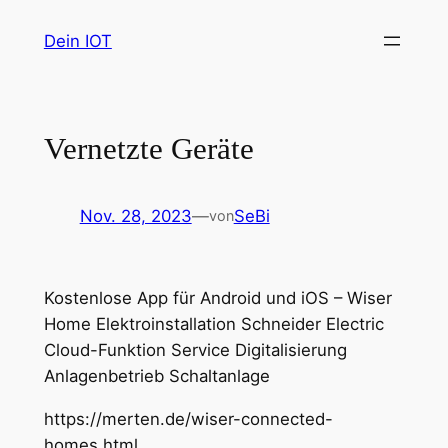
Zum
Dein IOT
Inhalt
springen
Vernetzte Geräte
Nov. 28, 2023
—
SeBi
von
Kostenlose App für Android und iOS – Wiser
Home Elektroinstallation Schneider Electric
Cloud-Funktion Service Digitalisierung
Anlagenbetrieb Schaltanlage
https://merten.de/wiser-connected-
homes.html