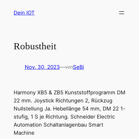
Zum
Dein IOT
Inhalt
springen
Robustheit
Nov. 30, 2023
—
SeBi
von
Harmony XB5 & ZB5 Kunststoffprogramm DM
22 mm. Joystick Richtungen 2, Rückzug
Nullstellung Ja. Hebellänge 54 mm, DM 22 1-
stufig, 1 S je Richtung. Schneider Electric
Automation Schaltanlagenbau Smart
Machine