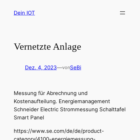
Zum
Dein IOT
Inhalt
springen
Vernetzte Anlage
Dez. 4, 2023
—
SeBi
von
Messung für Abrechnung und
Kostenaufteilung. Energiemanagement
Schneider Electric Strommessung Schalttafel
Smart Panel
https://www.se.com/de/de/product-
category/4100-energiemessung-