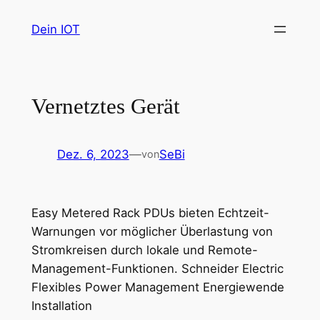
Zum
Dein IOT
Inhalt
springen
Vernetztes Gerät
Dez. 6, 2023
—
SeBi
von
Easy Metered Rack PDUs bieten Echtzeit-
Warnungen vor möglicher Überlastung von
Stromkreisen durch lokale und Remote-
Management-Funktionen. Schneider Electric
Flexibles Power Management Energiewende
Installation