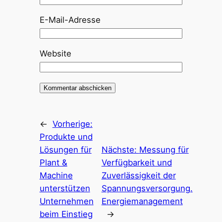
E-Mail-Adresse
Website
←
Vorherige:
Produkte und
Lösungen für
Nächste:
Messung für
Plant &
Verfügbarkeit und
Machine
Zuverlässigkeit der
unterstützen
Spannungsversorgung.
Unternehmen
Energiemanagement
beim Einstieg
→