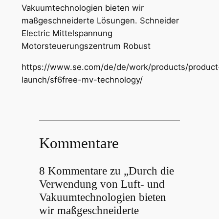
Vakuumtechnologien bieten wir
maßgeschneiderte Lösungen. Schneider
Electric Mittelspannung
Motorsteuerungszentrum Robust
https://www.se.com/de/de/work/products/product
launch/sf6free-mv-technology/
Kommentare
8 Kommentare zu „Durch die
Verwendung von Luft- und
Vakuumtechnologien bieten
wir maßgeschneiderte