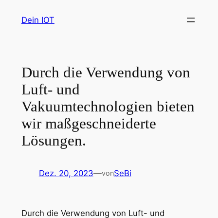
Zum
Dein IOT
Inhalt
springen
Durch die Verwendung von
Luft- und
Vakuumtechnologien bieten
wir maßgeschneiderte
Lösungen.
Dez. 20, 2023
—
SeBi
von
Durch die Verwendung von Luft- und