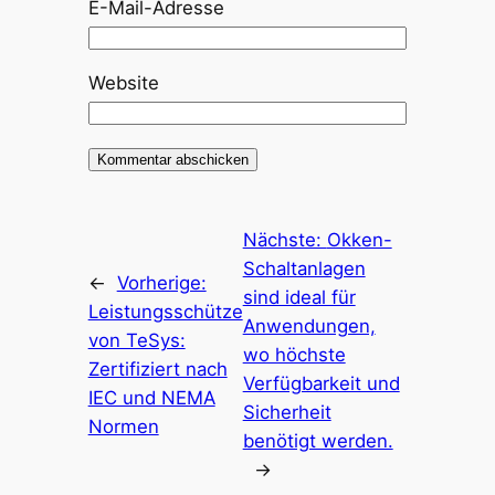
E-Mail-Adresse
Website
Nächste:
Okken-
Schaltanlagen
←
Vorherige:
sind ideal für
Leistungsschütze
Anwendungen,
von TeSys:
wo höchste
Zertifiziert nach
Verfügbarkeit und
IEC und NEMA
Sicherheit
Normen
benötigt werden.
→