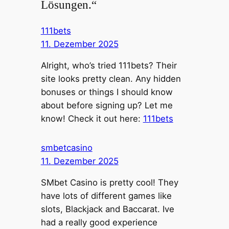
Lösungen.“
111bets
11. Dezember 2025
Alright, who’s tried 111bets? Their
site looks pretty clean. Any hidden
bonuses or things I should know
about before signing up? Let me
know! Check it out here:
111bets
smbetcasino
11. Dezember 2025
SMbet Casino is pretty cool! They
have lots of different games like
slots, Blackjack and Baccarat. Ive
had a really good experience