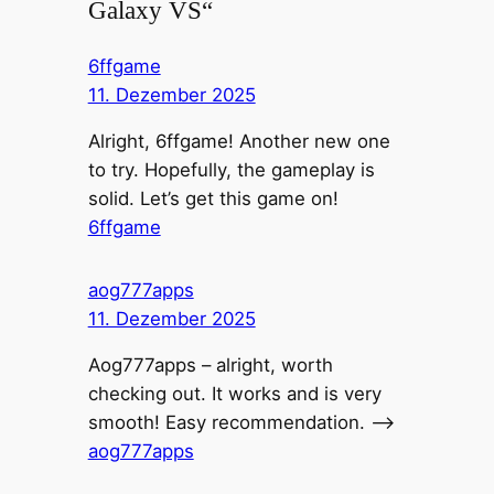
Galaxy VS“
6ffgame
11. Dezember 2025
Alright, 6ffgame! Another new one
to try. Hopefully, the gameplay is
solid. Let’s get this game on!
6ffgame
aog777apps
11. Dezember 2025
Aog777apps – alright, worth
checking out. It works and is very
smooth! Easy recommendation. –>
aog777apps