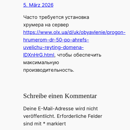
5. März 2026
Часто требуется установка
хрумера на сервер
https://www.olx.ua/d/uk/obyavlenie/progon-
hrumerom-dr-50-po-ahrefs-
uvelichu-reyting-domena-
IDXnHrG.html
, чтобы обеспечить
максимальную
производительность.
Schreibe einen Kommentar
Deine E-Mail-Adresse wird nicht
veröffentlicht.
Erforderliche Felder
sind mit
*
markiert