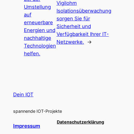
Vigilohm
Umstellung
Isolationsüberwachung
auf
sorgen Sie für
erneuerbare
Sicherheit und
Energien und
Verfügbarkeit Ihrer IT-
nachhaltige
Netzwerke.
→
Technologien
helfen.
Dein IOT
spannende IOT-Projekte
Datenschutzerklärung
Impressum