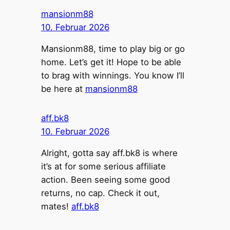
mansionm88
10. Februar 2026
Mansionm88, time to play big or go
home. Let’s get it! Hope to be able
to brag with winnings. You know I’ll
be here at
mansionm88
aff.bk8
10. Februar 2026
Alright, gotta say aff.bk8 is where
it’s at for some serious affiliate
action. Been seeing some good
returns, no cap. Check it out,
mates!
aff.bk8