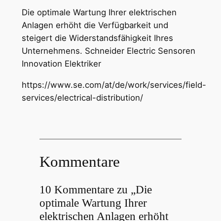
Die optimale Wartung Ihrer elektrischen
Anlagen erhöht die Verfügbarkeit und
steigert die Widerstandsfähigkeit Ihres
Unternehmens. Schneider Electric Sensoren
Innovation Elektriker
https://www.se.com/at/de/work/services/field-
services/electrical-distribution/
Kommentare
10 Kommentare zu „Die
optimale Wartung Ihrer
elektrischen Anlagen erhöht