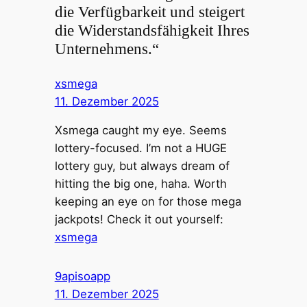
die Verfügbarkeit und steigert
die Widerstandsfähigkeit Ihres
Unternehmens.“
xsmega
11. Dezember 2025
Xsmega caught my eye. Seems
lottery-focused. I’m not a HUGE
lottery guy, but always dream of
hitting the big one, haha. Worth
keeping an eye on for those mega
jackpots! Check it out yourself:
xsmega
9apisoapp
11. Dezember 2025