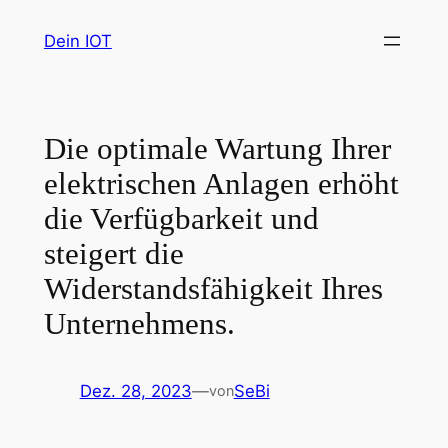
Zum
Dein IOT
Inhalt
springen
Die optimale Wartung Ihrer
elektrischen Anlagen erhöht
die Verfügbarkeit und
steigert die
Widerstandsfähigkeit Ihres
Unternehmens.
Dez. 28, 2023
—
SeBi
von