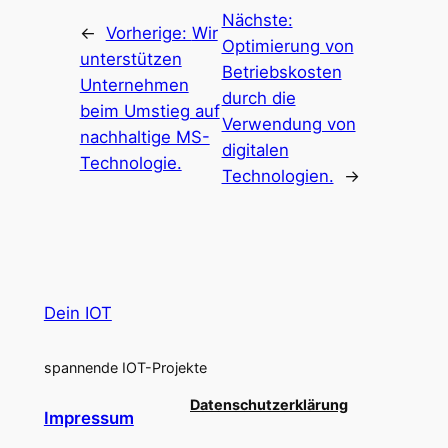
Nächste:
←
Vorherige:
Wir
Optimierung von
unterstützen
Betriebskosten
Unternehmen
durch die
beim Umstieg auf
Verwendung von
nachhaltige MS-
digitalen
Technologie.
Technologien.
→
Dein IOT
spannende IOT-Projekte
Datenschutzerklärung
Impressum