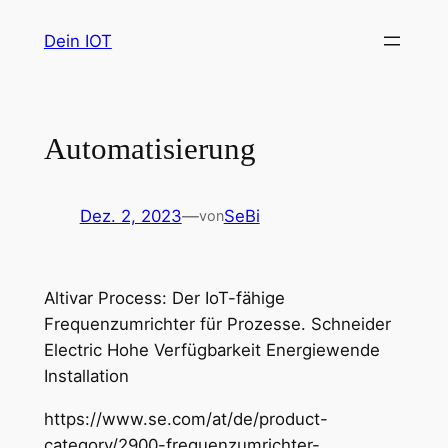
Zum
Dein IOT
Inhalt
springen
Automatisierung
Dez. 2, 2023
—
SeBi
von
Altivar Process: Der IoT-fähige
Frequenzumrichter für Prozesse. Schneider
Electric Hohe Verfügbarkeit Energiewende
Installation
https://www.se.com/at/de/product-
category/2900-frequenzumrichter-